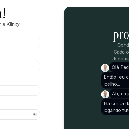
a!
a Klinity.
pro
Cond
Cada o
documen
Olá Ped
Então, eu 
joelho...
Ah, e q
Há cerca d
jogando fute