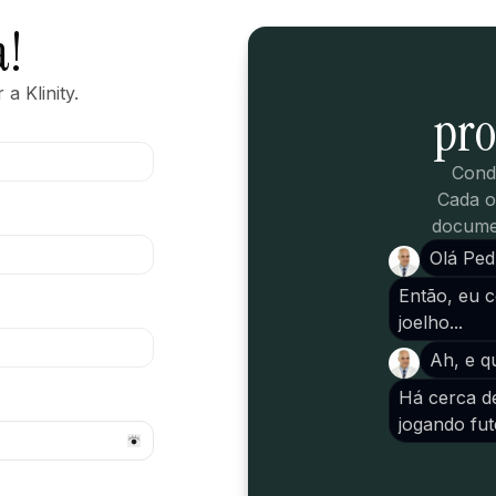
a!
a Klinity.
pro
Cond
Cada o
documen
Olá Ped
Então, eu 
joelho...
Ah, e q
Há cerca d
jogando fute