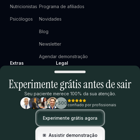
Nutricionistas
Programa de afiliados
Psicólogos
Novidades
Blog
Newsletter
Agendar demonstração
Extras
Legal
Ranking ENAMED
Termos de uso
Experimente grátis antes de sair
Calculadora de tempo
Política de privacidade
Seu paciente merece 100% da sua atenção.
Termos do programa de afiliados
+500
confiado por profissionais
Trust Center
Experimente grátis agora
Toggle theme
Assistir demonstração