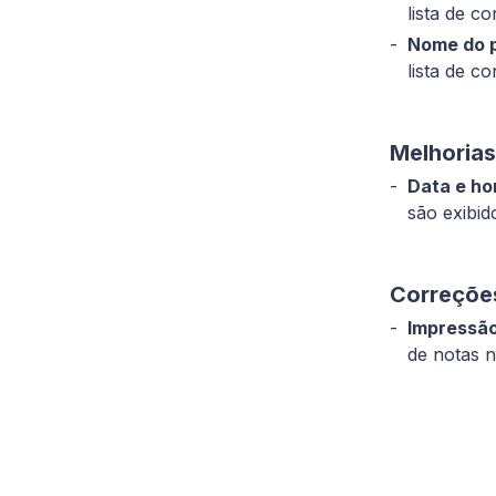
lista de co
Nome do p
lista de co
Melhorias
Data e ho
são exibid
Correçõe
Impressão
de notas 