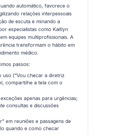
 Quando automático, favorece o
ilizando relações interpessoais
ção de escuta e minando a
por especialistas como Kaitlyn
m equipes multiprofissionais. A
parência transformam o hábito em
ndimento médico.
ximos passos:
 uso (“Vou checar a diretriz
el, compartilhe a tela com o
exceções apenas para urgências;
nte consultas e discussões
ar” em reuniões e passagens de
colo quando e como checar