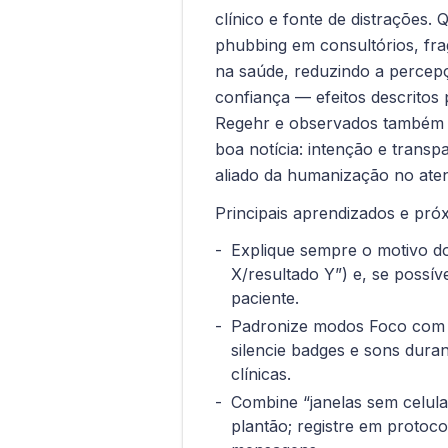
clínico e fonte de distrações.
phubbing em consultórios, frag
na saúde, reduzindo a percep
confiança — efeitos descritos 
Regehr e observados também e
boa notícia: intenção e trans
aliado da humanização no ate
Principais aprendizados e pró
Explique sempre o motivo do
X/resultado Y”) e, se possív
paciente.
Padronize modos Foco com 
silencie badges e sons dura
clínicas.
Combine “janelas sem celul
plantão; registre em proto