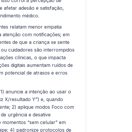
 isso corrói a percepção de
 afetar adesão e satisfação,
endimento médico.
entes relatam menor empatia
 a atenção com notificações; em
entes de que a criança se sente
 ou cuidadores são interrompidos
ações clínicas, o que impacta
ções digitais aumentam ruídos de
 potencial de atrasos e erros
 1) anuncie a intenção ao usar o
iz X/resultado Y”) e, quando
ciente; 2) aplique modos Foco com
 de urgência e desative
 e momentos “sem celular” em
uipe; 4) padronize protocolos de