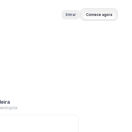
Entrar
Comece agora
deira
atologista