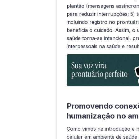
plantão (mensagens assíncro
para reduzir interrupções; 5) tre
incluindo registro no prontuá
beneficia o cuidado. Assim, o
saúde torna-se intencional, p
interpessoais na saúde e result
Promovendo conexõ
humanização no amb
Como vimos na introdução e n
celular em ambiente de saúde