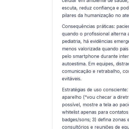
celular em ambiente de saúde,
escuta, reduz confiança e pode
pilares da humanização no at
Consequências práticas: paci
quando o profissional alterna
pediatria, há evidências emerg
menos valorizada quando pais
pelo smartphone durante inter
autoestima. Em equipes, distra
comunicação e retrabalho, com
evitáveis.
Estratégias de uso consciente:
aparelho (“vou checar a diretr
possível, mostre a tela ao pa
whitelist apenas para contatos
badges/sons; 3) defina zonas
consultórios e reuniões de eq