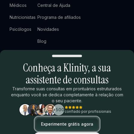
Médicos
Central de Ajuda
Nutricionistas
Programa de afiliados
Psicólogos
Novidades
Blog
Newsletter
Conheça a Klinity,
a sua
Agendar demonstração
Extras
Legal
assistente de consultas
Ranking ENAMED
Termos de uso
Transforme suas consultas em prontuários estruturados
enquanto você se dedica completamente à relação com
Calculadora de tempo
Política de privacidade
o seu paciente.
Termos do programa de afiliados
+500
confiado por profissionais
Trust Center
Experimente grátis agora