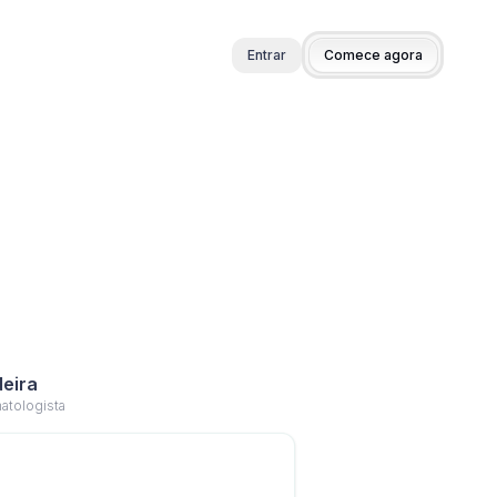
Entrar
Comece agora
deira
atologista