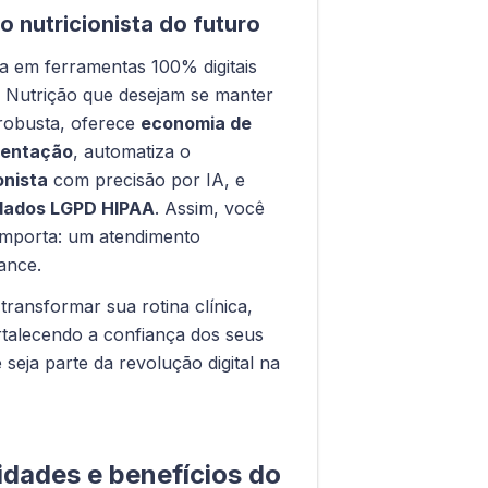
 o nutricionista do futuro
ia em ferramentas 100% digitais
de Nutrição que desejam se manter
 robusta, oferece
economia de
mentação
, automatiza o
onista
com precisão por IA, e
dados LGPD HIPAA
. Assim, você
importa: um atendimento
ance.
ransformar sua rotina clínica,
rtalecendo a confiança dos seus
 seja parte da revolução digital na
lidades e benefícios do