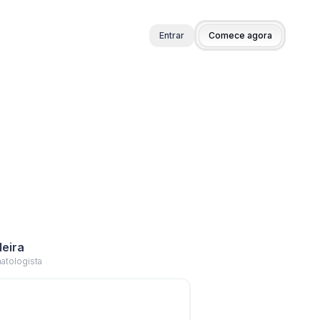
Entrar
Comece agora
deira
atologista