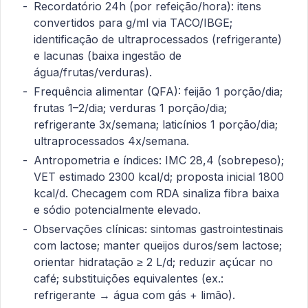
Recordatório 24h (por refeição/hora): itens
convertidos para g/ml via TACO/IBGE;
identificação de ultraprocessados (refrigerante)
e lacunas (baixa ingestão de
água/frutas/verduras).
Frequência alimentar (QFA): feijão 1 porção/dia;
frutas 1–2/dia; verduras 1 porção/dia;
refrigerante 3x/semana; laticínios 1 porção/dia;
ultraprocessados 4x/semana.
Antropometria e índices: IMC 28,4 (sobrepeso);
VET estimado 2300 kcal/d; proposta inicial 1800
kcal/d. Checagem com RDA sinaliza fibra baixa
e sódio potencialmente elevado.
Observações clínicas: sintomas gastrointestinais
com lactose; manter queijos duros/sem lactose;
orientar hidratação ≥ 2 L/d; reduzir açúcar no
café; substituições equivalentes (ex.:
refrigerante → água com gás + limão).