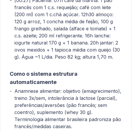
[00:27] Paciente: 07h café da manhã: 1 pão
francês com 1 c.s. requeijão; café com leite
(200 ml) com 1 c.chá açúcar. 12h30 almoço:
120 g arroz, 1 concha média de feijão, 100 g
frango grelhado, salada (alface e tomate) + 1
c.s. azeite; 200 ml refrigerante. 16h lanche:
iogurte natural 170 g + 1 banana. 20h jantar: 2
ovos mexidos + 1 tapioca média com queijo (30
g). Água ~1 L/dia. Peso 82 kg; altura 1,70 m.
Como o sistema estrutura
automaticamente
Anamnese alimentar: objetivo (emagrecimento),
treino 3x/sem, intolerância à lactose (parcial),
preferências/aversões (pão francês; sem
coentro), suplemento (whey 30 g).
Terminologia alimentar brasileira padroniza pão
francês/medidas caseiras.