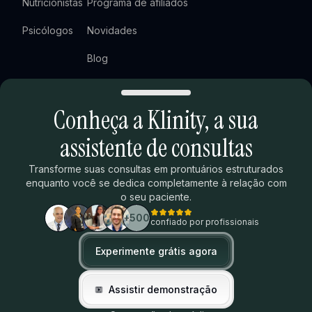
Nutricionistas
Programa de afiliados
Psicólogos
Novidades
Blog
Newsletter
Conheça a Klinity,
a sua
Agendar demonstração
Extras
Legal
assistente de consultas
Ranking ENAMED
Termos de uso
Transforme suas consultas em prontuários estruturados
enquanto você se dedica completamente à relação com
Calculadora de tempo
Política de privacidade
o seu paciente.
Termos do programa de afiliados
+500
confiado por profissionais
Trust Center
Experimente grátis agora
Toggle theme
Assistir demonstração
Ax Hill Tecnologia da Informação LTDA | CNPJ: