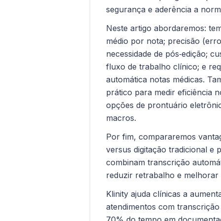
segurança e aderência a nor
Neste artigo abordaremos: tem
médio por nota; precisão (err
necessidade de pós‑edição; cu
fluxo de trabalho clínico; e re
automática notas médicas. 
prático para medir eficiência 
opções de prontuário eletrôni
macros.
Por fim, compararemos vantag
versus digitação tradicional e
combinam transcrição automá
reduzir retrabalho e melhorar 
Klinity ajuda clínicas a aument
atendimentos com transcrição
70% do tempo em documenta