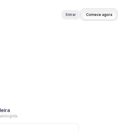
Entrar
Comece agora
deira
atologista