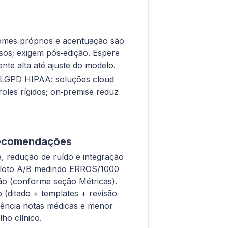
nomes próprios e acentuação são
os; exigem pós‑edição. Espere
ente alta até ajuste do modelo.
 LGPD HIPAA: soluções cloud
les rígidos; on‑premise reduz
 recomendações
, redução de ruído e integração
piloto A/B medindo ERROS/1000
ão (conforme seção Métricas).
o (ditado + templates + revisão
ciência notas médicas e menor
ho clínico.