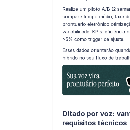
Realize um piloto A/B (2 sema
compare tempo médio, taxa de 
prontuário eletrônico otimizaç
variabilidade. KPIs: eficiência
>5% como trigger de ajuste.
Esses dados orientarão quando 
híbrido no seu fluxo de trabalh
Ditado por voz: van
requisitos técnicos