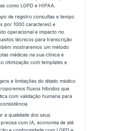
mas como LGPD e HIPAA.
po de registro consultas e tempo
os por 1000 caracteres) e
sto operacional e impacto no
quisitos técnicos para transcrição
Também mostraremos um método
notas médicas na sua clínica e
co otimização com templates e
ens e limitações do ditado médico
 proporemos fluxos híbridos que
tica com validação humana para
consistência.
ar a qualidade dos seus
 precisa com IA, economia de até
ção e conformidade com LGPD e