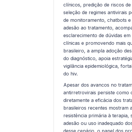
clínicos, predição de riscos d
seleção de regimes antivirais p
de monitoramento, chatbots e
adesão ao tratamento, acompa
esclarecimento de dúvidas em 
clínicas e promovendo mais qu
brasileiro, a ampla adoção des
do diagnóstico, apoia estratégi
vigilância epidemiológica, for
do hiv.
Apesar dos avancos no tratame
antirretrovirais persiste como
diretamente a eficácia dos tra
brasileiros recentes mostra
resistência primária à terapia
adesão ou uso inadequado dos 
desse cenário, o papel dos pro