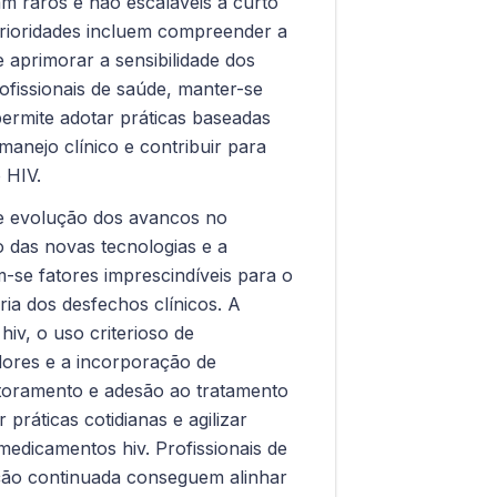
m raros e não escaláveis a curto
prioridades incluem compreender a
e aprimorar a sensibilidade dos
rofissionais de saúde, manter-se
permite adotar práticas baseadas
manejo clínico e contribuir para
 HIV.
te evolução dos avancos no
o das novas tecnologias e a
m-se fatores imprescindíveis para o
ia dos desfechos clínicos. A
 hiv, o uso criterioso de
dores e a incorporação de
itoramento e adesão ao tratamento
práticas cotidianas e agilizar
 medicamentos hiv. Profissionais de
ção continuada conseguem alinhar