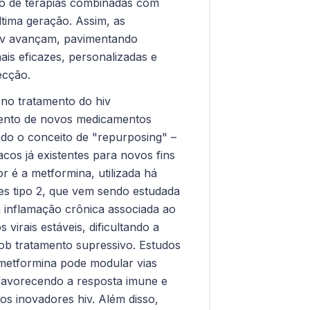
o de terapias combinadas com
ltima geração. Assim, as
hiv avançam, pavimentando
is eficazes, personalizadas e
ecção.
no tratamento do hiv
ento de novos medicamentos
ando o conceito de "repurposing" –
acos já existentes para novos fins
r é a metformina, utilizada há
es tipo 2, que vem sendo estudada
a inflamação crônica associada ao
 virais estáveis, dificultando a
ob tratamento supressivo. Estudos
metformina pode modular vias
 favorecendo a resposta imune e
s inovadores hiv. Além disso,