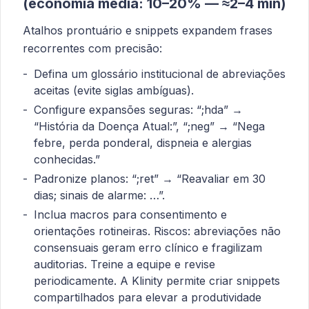
(economia média: 10–20% — ≈2–4 min)
Atalhos prontuário e snippets expandem frases
recorrentes com precisão:
Defina um glossário institucional de abreviações
aceitas (evite siglas ambíguas).
Configure expansões seguras: “;hda” →
“História da Doença Atual:”, “;neg” → “Nega
febre, perda ponderal, dispneia e alergias
conhecidas.”
Padronize planos: “;ret” → “Reavaliar em 30
dias; sinais de alarme: …”.
Inclua macros para consentimento e
orientações rotineiras. Riscos: abreviações não
consensuais geram erro clínico e fragilizam
auditorias. Treine a equipe e revise
periodicamente. A Klinity permite criar snippets
compartilhados para elevar a produtividade