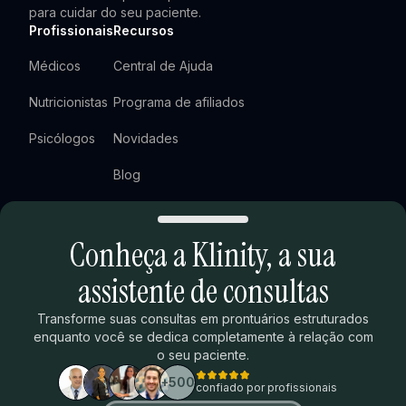
para cuidar do seu paciente.
Profissionais
Recursos
Médicos
Central de Ajuda
Nutricionistas
Programa de afiliados
Psicólogos
Novidades
Blog
Newsletter
Conheça a Klinity,
a sua
Agendar demonstração
Extras
Legal
assistente de consultas
Ranking ENAMED
Termos de uso
Transforme suas consultas em prontuários estruturados
enquanto você se dedica completamente à relação com
Calculadora de tempo
Política de privacidade
o seu paciente.
Termos do programa de afiliados
+500
confiado por profissionais