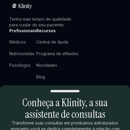
Tenha mais tempo de qualidade
para cuidar do seu paciente.
Profissionais
Recursos
Médicos
Central de Ajuda
Nutricionistas
Programa de afiliados
Psicólogos
Novidades
Blog
Newsletter
Conheça a Klinity,
a sua
Agendar demonstração
Extras
Legal
assistente de consultas
Ranking ENAMED
Termos de uso
Transforme suas consultas em prontuários estruturados
enquanto você se dedica completamente à relação com
Calculadora de tempo
Política de privacidade